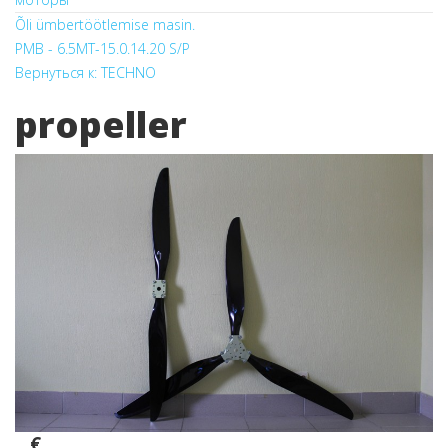
Õli ümbertöötlemise masin.
PMB - 6.5
MT-15.0.14.20 S/P
Вернуться к: TECHNO
propeller
.. €