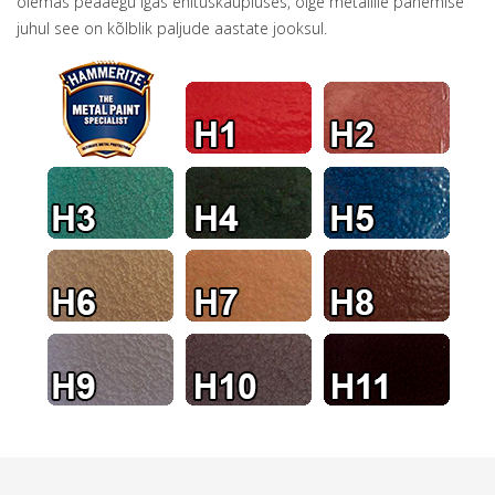
olemas peaaegu igas ehituskaupluses, õige metallile panemise
juhul see on kõlblik paljude aastate jooksul.