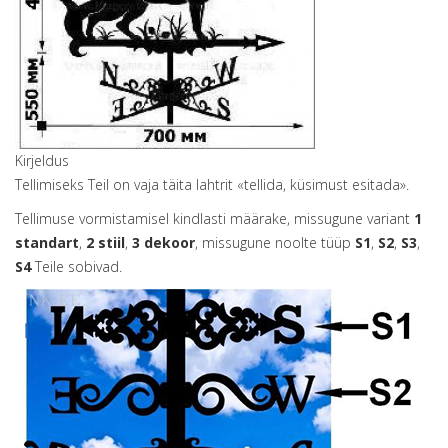
Kirjeldus
Tellimiseks Teil on vaja täita lahtrit «tellida, küsimust esitada».
Tellimuse vormistamisel kindlasti määrake, missugune variant
1
standart
,
2 stiil
,
3 dekoor
, missugune noolte tüüp
S1
,
S2
,
S3
,
S4
Teile sobivad.