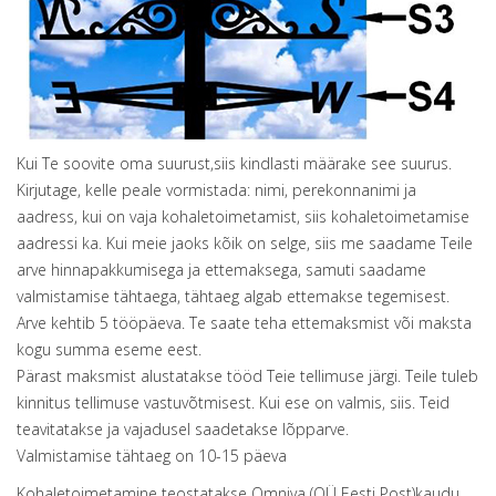
Kui Te soovite oma suurust,siis kindlasti määrake see suurus.
Kirjutage, kelle peale vormistada: nimi, perekonnanimi ja
aadress, kui on vaja kohaletoimetamist, siis kohaletoimetamise
aadressi ka. Kui meie jaoks kõik on selge, siis me saadame Teile
arve hinnapakkumisega ja ettemaksega, samuti saadame
valmistamise tähtaega, tähtaeg algab ettemakse tegemisest.
Arve kehtib 5 tööpäeva. Te saate teha ettemaksmist või maksta
kogu summa eseme eest.
Pärast maksmist alustatakse tööd Teie tellimuse järgi. Teile tuleb
kinnitus tellimuse vastuvõtmisest. Kui ese on valmis, siis. Teid
teavitatakse ja vajadusel saadetakse lõpparve.
Valmistamise tähtaeg on 10-15 päeva
Kohaletoimetamine teostatakse Omniva (OÜ Eesti Post)kaudu.