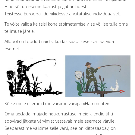
Hind sõltub eseme kaalust ja gabariitidest.
Teistesse Euroopaliidu riikidesse arvutatakse individuaalselt.
Te võite valida ka teisi kohaletoimetamise viise või ise tulla oma
tellimuse järele.
Allpool on toodud näidis, kuidas saab iseseisvalt värvida
esemet.
Kõike meie esemeid me värvime värviga «Hammerite».
Oma aedade, majade heakorrastusel meie kliendid tihti
soovivad jätkata värvimist vastavalt meie esemete värvile.
Seepärast me valisime selle värvi, see on kättesaadav, on