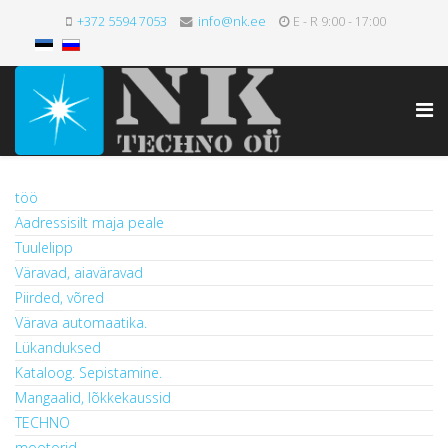
+372 5594 7053
info@nk.ee
E - R 9:00 - 17:00
töö
Aadressisilt maja peale
Tuulelipp
Väravad, aiaväravad
Piirded, võred
Värava automaatika.
Lükanduksed
Kataloog. Sepistamine.
Mangaalid, lõkkekaussid
TECHNO
mootorid