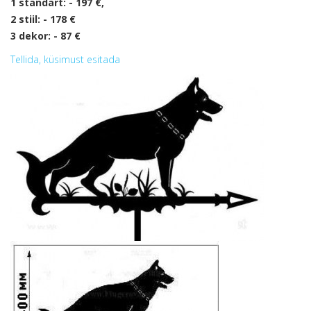
1 standart: - 197 €,
2 st
i
il: - 178 €
3 dekor: - 87 €
Tellida, küsimust esitada